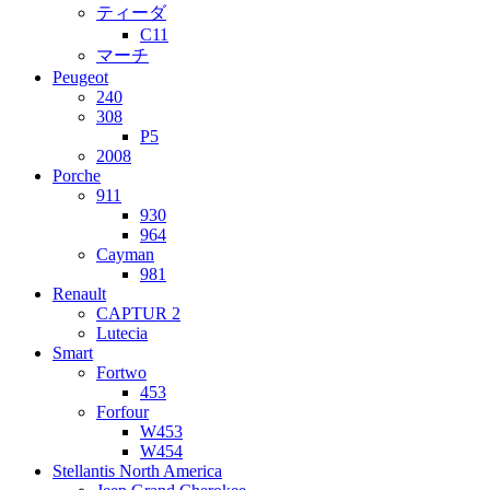
ティーダ
C11
マーチ
Peugeot
240
308
P5
2008
Porche
911
930
964
Cayman
981
Renault
CAPTUR 2
Lutecia
Smart
Fortwo
453
Forfour
W453
W454
Stellantis North America