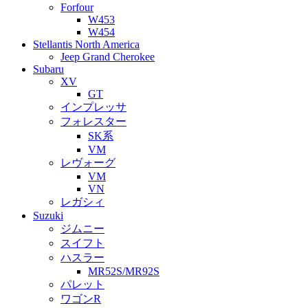
Forfour
W453
W454
Stellantis North America
Jeep Grand Cherokee
Subaru
XV
GT
インプレッサ
フォレスター
SK系
VM
レヴォーグ
VM
VN
レガシィ
Suzuki
ジムニー
スイフト
ハスラー
MR52S/MR92S
パレット
ワゴンR