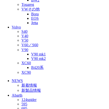
BW2
Touareg
VWその他
Bora
EOS
Jetta
Volvo
S40
V40
V50
V60／S60
V90
V90 mk1
V90 mk2
XC60
B420系
XC90
NEWS
新着情報
新製品情報
Abarth
124spider
595
695