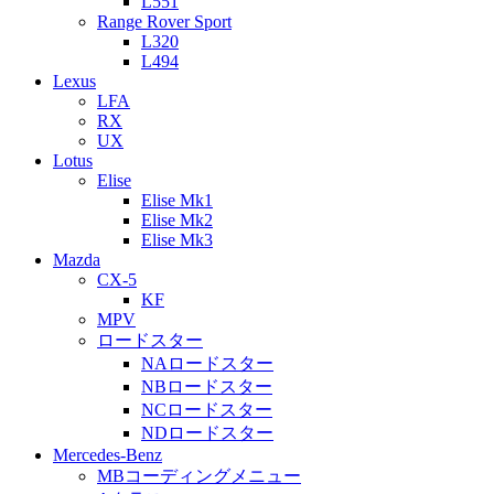
L551
Range Rover Sport
L320
L494
Lexus
LFA
RX
UX
Lotus
Elise
Elise Mk1
Elise Mk2
Elise Mk3
Mazda
CX-5
KF
MPV
ロードスター
NAロードスター
NBロードスター
NCロードスター
NDロードスター
Mercedes-Benz
MBコーディングメニュー