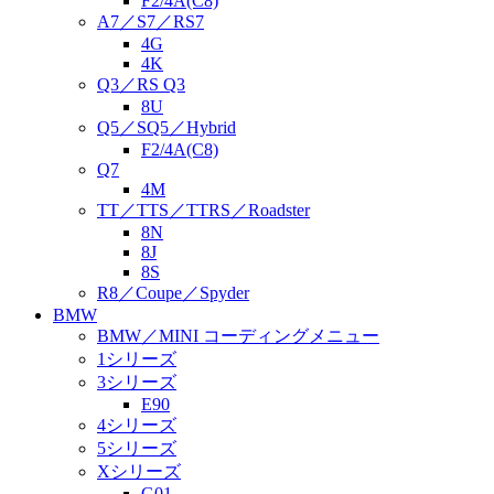
F2/4A(C8)
A7／S7／RS7
4G
4K
Q3／RS Q3
8U
Q5／SQ5／Hybrid
F2/4A(C8)
Q7
4M
TT／TTS／TTRS／Roadster
8N
8J
8S
R8／Coupe／Spyder
BMW
BMW／MINI コーディングメニュー
1シリーズ
3シリーズ
E90
4シリーズ
5シリーズ
Xシリーズ
G01