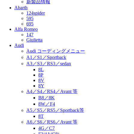
新製品情報
Abarth
124spider
595
695
Alfa Romeo
147
Giulietta
Audi
Audi コーディングメニュー
A1／S1／Sportback
A3／S3／RS3／sedan
8L
8P
8V
8Y
A4／S4／RS4／Avant 等
B8／8K
8W／F4
A5／S5／RS5／Sportback等
8T
A6／S6／RS6／Avant 等
4G／C7