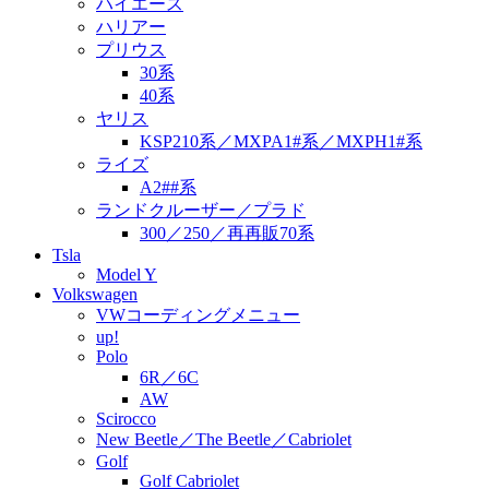
ハイエース
ハリアー
プリウス
30系
40系
ヤリス
KSP210系／MXPA1#系／MXPH1#系
ライズ
A2##系
ランドクルーザー／プラド
300／250／再再販70系
Tsla
Model Y
Volkswagen
VWコーディングメニュー
up!
Polo
6R／6C
AW
Scirocco
New Beetle／The Beetle／Cabriolet
Golf
Golf Cabriolet