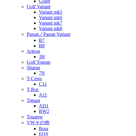
Golf8
Golf Variant
Variant mk5
Variant mk6
Variant mk7
Variant mk8
Passat／Passat Variant
B7
B8
Arteon
3H
Golf Touran
Sharan
7N
T-Cross
C11
T-Roc
A11
Tiguan
AD1
BW2
Touareg
VWその他
Bora
EOS