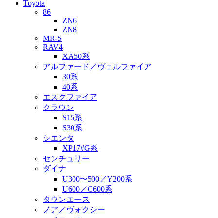
Toyota
86
ZN6
ZN8
MR-S
RAV4
XA50系
アルファード／ヴェルファイア
30系
40系
エスクファイア
クラウン
S15系
S30系
シエンタ
XP17#G系
センチュリー
ダイナ
U300〜500／Y200系
U600／C600系
タウンエース
ノア／ヴォクシー