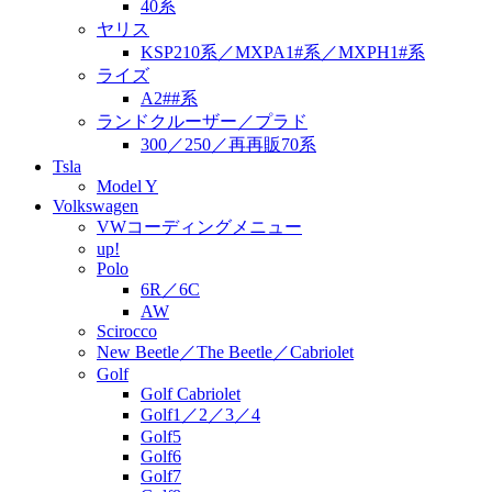
40系
ヤリス
KSP210系／MXPA1#系／MXPH1#系
ライズ
A2##系
ランドクルーザー／プラド
300／250／再再販70系
Tsla
Model Y
Volkswagen
VWコーディングメニュー
up!
Polo
6R／6C
AW
Scirocco
New Beetle／The Beetle／Cabriolet
Golf
Golf Cabriolet
Golf1／2／3／4
Golf5
Golf6
Golf7