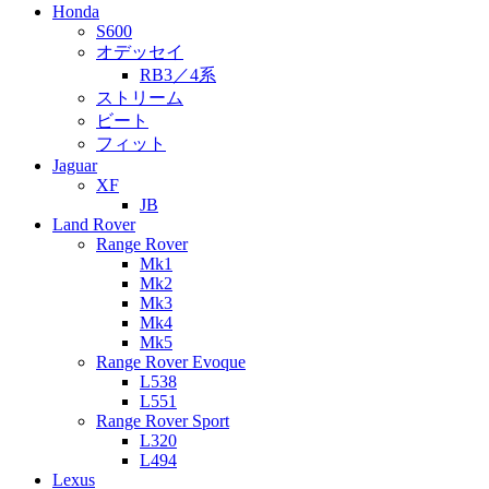
Honda
S600
オデッセイ
RB3／4系
ストリーム
ビート
フィット
Jaguar
XF
JB
Land Rover
Range Rover
Mk1
Mk2
Mk3
Mk4
Mk5
Range Rover Evoque
L538
L551
Range Rover Sport
L320
L494
Lexus