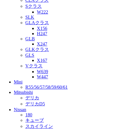
CLAクラス
Sクラス
W222
SLK
GLAクラス
X156
H247
GLB
X247
GLKクラス
GLS
X167
Vクラス
W639
W447
Mini
R55/56/57/58/59/60/61
Mitsubishi
デリカ
デリカD5
Nissan
180
キューブ
スカイライン