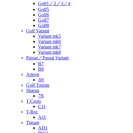
Golf1／2／3／4
Golf5
Golf6
Golf7
Golf8
Golf Variant
Variant mk5
Variant mk6
Variant mk7
Variant mk8
Passat／Passat Variant
B7
B8
Arteon
3H
Golf Touran
Sharan
7N
T-Cross
C11
T-Roc
A11
Tiguan
AD1