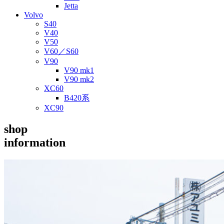
Jetta
Volvo
S40
V40
V50
V60／S60
V90
V90 mk1
V90 mk2
XC60
B420系
XC90
shop
information