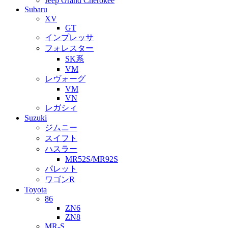
Jeep Grand Cherokee
Subaru
XV
GT
インプレッサ
フォレスター
SK系
VM
レヴォーグ
VM
VN
レガシィ
Suzuki
ジムニー
スイフト
ハスラー
MR52S/MR92S
パレット
ワゴンR
Toyota
86
ZN6
ZN8
MR-S