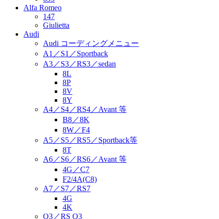
Alfa Romeo
147
Giulietta
Audi
Audi コーディングメニュー
A1／S1／Sportback
A3／S3／RS3／sedan
8L
8P
8V
8Y
A4／S4／RS4／Avant 等
B8／8K
8W／F4
A5／S5／RS5／Sportback等
8T
A6／S6／RS6／Avant 等
4G／C7
F2/4A(C8)
A7／S7／RS7
4G
4K
Q3／RS Q3