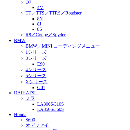
Q7
4M
TT／TTS／TTRS／Roadster
8N
8J
8S
R8／Coupe／Spyder
BMW
BMW／MINI コーディングメニュー
1シリーズ
3シリーズ
E90
4シリーズ
5シリーズ
Xシリーズ
G01
DAIHATSU
ミラ
LA300S/310S
LA350S/360S
Honda
S600
オデッセイ