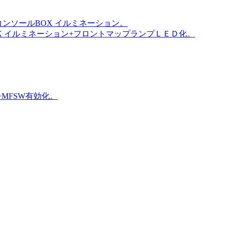
コンソールBOX イルミネーション。
X イルミネーション+フロントマップランプＬＥＤ化。
+MFSW有効化。