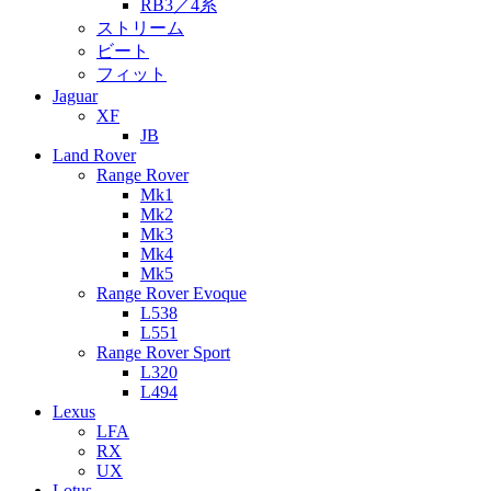
RB3／4系
ストリーム
ビート
フィット
Jaguar
XF
JB
Land Rover
Range Rover
Mk1
Mk2
Mk3
Mk4
Mk5
Range Rover Evoque
L538
L551
Range Rover Sport
L320
L494
Lexus
LFA
RX
UX
Lotus