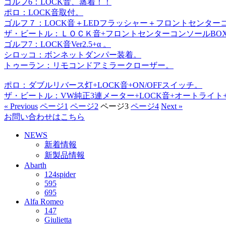
ゴルフ6：LOCK音、蒸着！！
ポロ：LOCK音取付。
ゴルフ７：LOCK音＋LEDフラッシャー＋フロントセンター
ザ・ビートル：ＬＯＣＫ音+フロントセンターコンソールBO
ゴルフ7：LOCK音Ver2.5+α 。
シロッコ：ボンネットダンパー装着。
トゥーラン：リモコンドアミラークローザー。
ポロ：ダブルリバース灯+LOCK音+ON/OFFスイッチ。
ザ・ビートル：VW純正3連メーター+LOCK音+オートライト
« Previous
ページ
1
ページ
2
ページ
3
ページ
4
Next »
お問い合わせはこちら
NEWS
新着情報
新製品情報
Abarth
124spider
595
695
Alfa Romeo
147
Giulietta