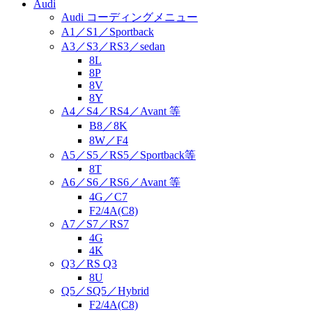
Audi
Audi コーディングメニュー
A1／S1／Sportback
A3／S3／RS3／sedan
8L
8P
8V
8Y
A4／S4／RS4／Avant 等
B8／8K
8W／F4
A5／S5／RS5／Sportback等
8T
A6／S6／RS6／Avant 等
4G／C7
F2/4A(C8)
A7／S7／RS7
4G
4K
Q3／RS Q3
8U
Q5／SQ5／Hybrid
F2/4A(C8)