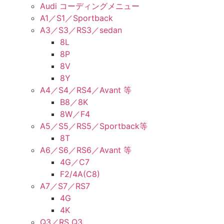
Audi コーディングメニュー
A1／S1／Sportback
A3／S3／RS3／sedan
8L
8P
8V
8Y
A4／S4／RS4／Avant 等
B8／8K
8W／F4
A5／S5／RS5／Sportback等
8T
A6／S6／RS6／Avant 等
4G／C7
F2/4A(C8)
A7／S7／RS7
4G
4K
Q3／RS Q3