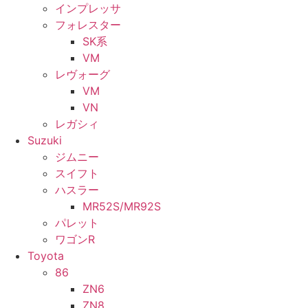
インプレッサ
フォレスター
SK系
VM
レヴォーグ
VM
VN
レガシィ
Suzuki
ジムニー
スイフト
ハスラー
MR52S/MR92S
パレット
ワゴンR
Toyota
86
ZN6
ZN8