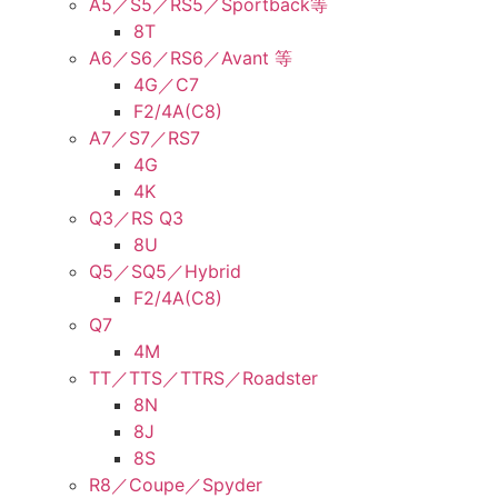
A5／S5／RS5／Sportback等
8T
A6／S6／RS6／Avant 等
4G／C7
F2/4A(C8)
A7／S7／RS7
4G
4K
Q3／RS Q3
8U
Q5／SQ5／Hybrid
F2/4A(C8)
Q7
4M
TT／TTS／TTRS／Roadster
8N
8J
8S
R8／Coupe／Spyder