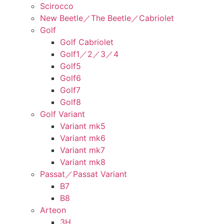
Scirocco
New Beetle／The Beetle／Cabriolet
Golf
Golf Cabriolet
Golf1／2／3／4
Golf5
Golf6
Golf7
Golf8
Golf Variant
Variant mk5
Variant mk6
Variant mk7
Variant mk8
Passat／Passat Variant
B7
B8
Arteon
3H