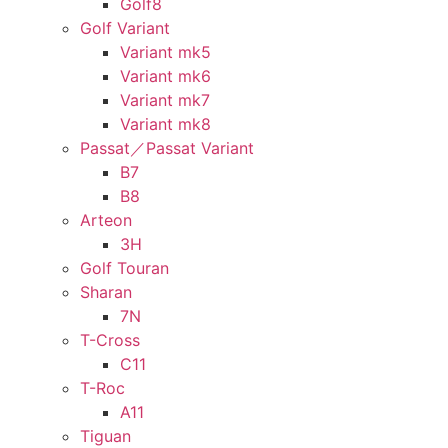
Golf8
Golf Variant
Variant mk5
Variant mk6
Variant mk7
Variant mk8
Passat／Passat Variant
B7
B8
Arteon
3H
Golf Touran
Sharan
7N
T-Cross
C11
T-Roc
A11
Tiguan