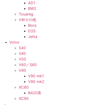
AD1
BW2
Touareg
VWその他
Bora
EOS
Jetta
Volvo
S40
V40
V50
V60／S60
V90
V90 mk1
V90 mk2
XC60
B420系
XC90