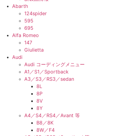
Abarth
124spider
595
695
Alfa Romeo
147
Giulietta
Audi
Audi コーディングメニュー
A1／S1／Sportback
A3／S3／RS3／sedan
8L
8P
8V
8Y
A4／S4／RS4／Avant 等
B8／8K
8W／F4