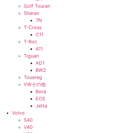
Golf Touran
Sharan
7N
T-Cross
C11
T-Roc
A11
Tiguan
AD1
BW2
Touareg
VWその他
Bora
EOS
Jetta
Volvo
S40
V40