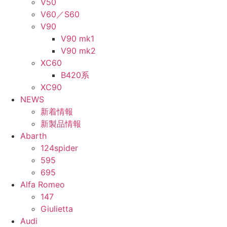
V50
V60／S60
V90
V90 mk1
V90 mk2
XC60
B420系
XC90
NEWS
新着情報
新製品情報
Abarth
124spider
595
695
Alfa Romeo
147
Giulietta
Audi