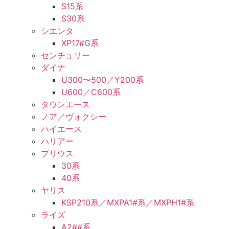
S15系
S30系
シエンタ
XP17#G系
センチュリー
ダイナ
U300〜500／Y200系
U600／C600系
タウンエース
ノア／ヴォクシー
ハイエース
ハリアー
プリウス
30系
40系
ヤリス
KSP210系／MXPA1#系／MXPH1#系
ライズ
A2##系