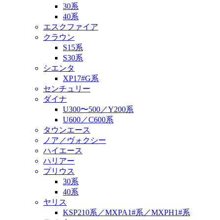
30系
40系
エスクファイア
クラウン
S15系
S30系
シエンタ
XP17#G系
センチュリー
ダイナ
U300〜500／Y200系
U600／C600系
タウンエース
ノア／ヴォクシー
ハイエース
ハリアー
プリウス
30系
40系
ヤリス
KSP210系／MXPA1#系／MXPH1#系