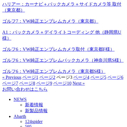
ハリアー：カーナビ＋バックカメラ＋サイドカメラ等 取付
（東京都）
ゴルフ7：VW純正エンブレムカメラ（東京都）
A1：バックカメラ＋デイライトコーディング 他（静岡県U
様）
ゴルフ6：VW純正エンブレムカメラ取付（東京都F様）
ゴルフ6：VW純正エンブレムバックカメラ（神奈川県S様）
ゴルフ6：VW純正エンブレムカメラ（東京都S様）
« Previous
ページ
1
ページ
2
ページ
3
ページ
4
ページ
5
ページ
6
ページ
7
ページ
8
ページ
9
ページ
10
Next »
お問い合わせはこちら
NEWS
新着情報
新製品情報
Abarth
124spider
595