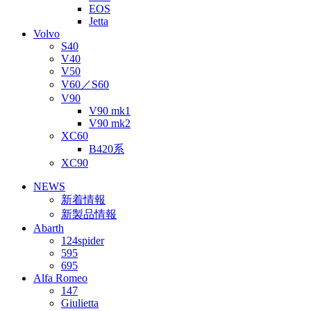
EOS
Jetta
Volvo
S40
V40
V50
V60／S60
V90
V90 mk1
V90 mk2
XC60
B420系
XC90
NEWS
新着情報
新製品情報
Abarth
124spider
595
695
Alfa Romeo
147
Giulietta