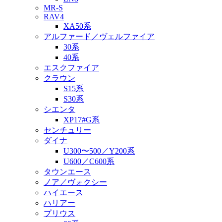
MR-S
RAV4
XA50系
アルファード／ヴェルファイア
30系
40系
エスクファイア
クラウン
S15系
S30系
シエンタ
XP17#G系
センチュリー
ダイナ
U300〜500／Y200系
U600／C600系
タウンエース
ノア／ヴォクシー
ハイエース
ハリアー
プリウス