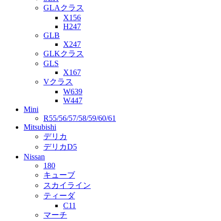
GLAクラス
X156
H247
GLB
X247
GLKクラス
GLS
X167
Vクラス
W639
W447
Mini
R55/56/57/58/59/60/61
Mitsubishi
デリカ
デリカD5
Nissan
180
キューブ
スカイライン
ティーダ
C11
マーチ