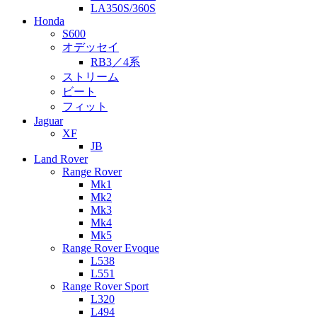
LA350S/360S
Honda
S600
オデッセイ
RB3／4系
ストリーム
ビート
フィット
Jaguar
XF
JB
Land Rover
Range Rover
Mk1
Mk2
Mk3
Mk4
Mk5
Range Rover Evoque
L538
L551
Range Rover Sport
L320
L494