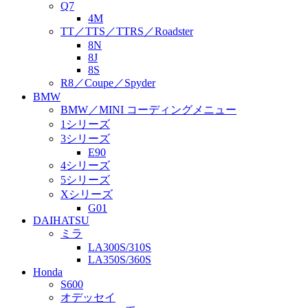
Q7
4M
TT／TTS／TTRS／Roadster
8N
8J
8S
R8／Coupe／Spyder
BMW
BMW／MINI コーディングメニュー
1シリーズ
3シリーズ
E90
4シリーズ
5シリーズ
Xシリーズ
G01
DAIHATSU
ミラ
LA300S/310S
LA350S/360S
Honda
S600
オデッセイ