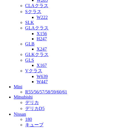
W205
CLAクラス
Sクラス
W222
SLK
GLAクラス
X156
H247
GLB
X247
GLKクラス
GLS
X167
Vクラス
W639
W447
Mini
R55/56/57/58/59/60/61
Mitsubishi
デリカ
デリカD5
Nissan
180
キューブ