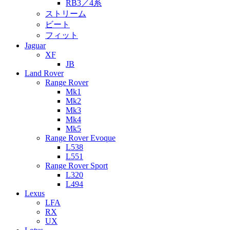
RB3／4系
ストリーム
ビート
フィット
Jaguar
XF
JB
Land Rover
Range Rover
Mk1
Mk2
Mk3
Mk4
Mk5
Range Rover Evoque
L538
L551
Range Rover Sport
L320
L494
Lexus
LFA
RX
UX