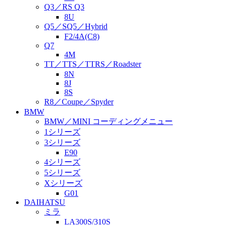
Q3／RS Q3
8U
Q5／SQ5／Hybrid
F2/4A(C8)
Q7
4M
TT／TTS／TTRS／Roadster
8N
8J
8S
R8／Coupe／Spyder
BMW
BMW／MINI コーディングメニュー
1シリーズ
3シリーズ
E90
4シリーズ
5シリーズ
Xシリーズ
G01
DAIHATSU
ミラ
LA300S/310S