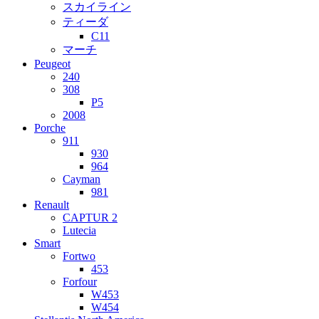
スカイライン
ティーダ
C11
マーチ
Peugeot
240
308
P5
2008
Porche
911
930
964
Cayman
981
Renault
CAPTUR 2
Lutecia
Smart
Fortwo
453
Forfour
W453
W454