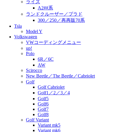
ライズ
A2##系
ランドクルーザー／プラド
300／250／再再販70系
Tsla
Model Y
Volkswagen
VWコーディングメニュー
up!
Polo
6R／6C
AW
Scirocco
New Beetle／The Beetle／Cabriolet
Golf
Golf Cabriolet
Golf1／2／3／4
Golf5
Golf6
Golf7
Golf8
Golf Variant
Variant mk5
Variant mk6