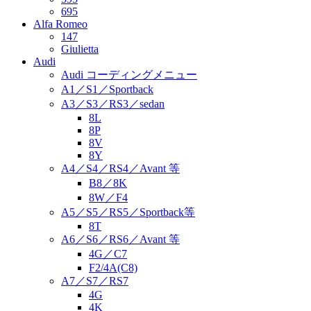
695
Alfa Romeo
147
Giulietta
Audi
Audi コーディングメニュー
A1／S1／Sportback
A3／S3／RS3／sedan
8L
8P
8V
8Y
A4／S4／RS4／Avant 等
B8／8K
8W／F4
A5／S5／RS5／Sportback等
8T
A6／S6／RS6／Avant 等
4G／C7
F2/4A(C8)
A7／S7／RS7
4G
4K