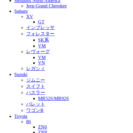
Stellantis North America
Jeep Grand Cherokee
Subaru
XV
GT
インプレッサ
フォレスター
SK系
VM
レヴォーグ
VM
VN
レガシィ
Suzuki
ジムニー
スイフト
ハスラー
MR52S/MR92S
パレット
ワゴンR
Toyota
86
ZN6
ZN8