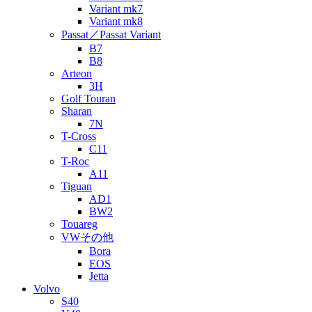
Variant mk7
Variant mk8
Passat／Passat Variant
B7
B8
Arteon
3H
Golf Touran
Sharan
7N
T-Cross
C11
T-Roc
A11
Tiguan
AD1
BW2
Touareg
VWその他
Bora
EOS
Jetta
Volvo
S40