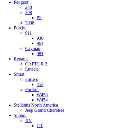
Peugeot
240
308
P5
2008
Porche
911
930
964
Cayman
981
Renault
CAPTUR 2
Lutecia
Smart
Fortwo
453
Forfour
W453
W454
Stellantis North America
Jeep Grand Cherokee
Subaru
XV
GT