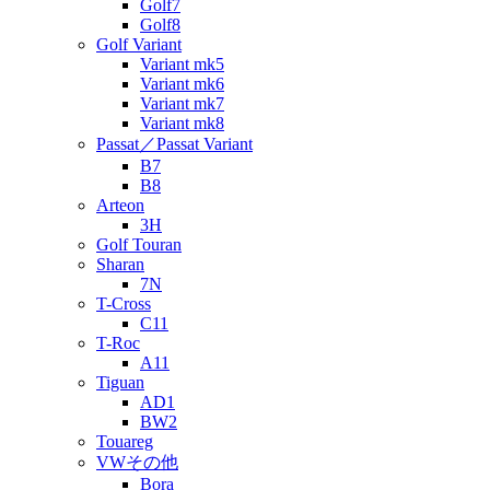
Golf7
Golf8
Golf Variant
Variant mk5
Variant mk6
Variant mk7
Variant mk8
Passat／Passat Variant
B7
B8
Arteon
3H
Golf Touran
Sharan
7N
T-Cross
C11
T-Roc
A11
Tiguan
AD1
BW2
Touareg
VWその他
Bora