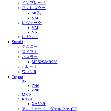
インプレッサ
フォレスター
SK系
VM
レヴォーグ
VM
VN
レガシィ
Suzuki
ジムニー
スイフト
ハスラー
MR52S/MR92S
パレット
ワゴンR
Toyota
86
ZN6
ZN8
MR-S
RAV4
XA50系
アルファード／ヴェルファイア