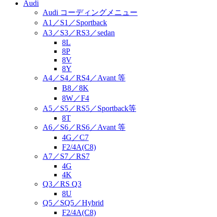
Audi
Audi コーディングメニュー
A1／S1／Sportback
A3／S3／RS3／sedan
8L
8P
8V
8Y
A4／S4／RS4／Avant 等
B8／8K
8W／F4
A5／S5／RS5／Sportback等
8T
A6／S6／RS6／Avant 等
4G／C7
F2/4A(C8)
A7／S7／RS7
4G
4K
Q3／RS Q3
8U
Q5／SQ5／Hybrid
F2/4A(C8)