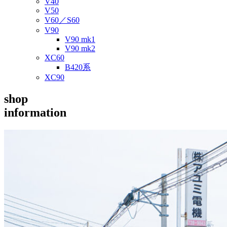
V40
V50
V60／S60
V90
V90 mk1
V90 mk2
XC60
B420系
XC90
shop
information