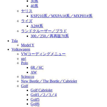
30系
40系
ヤリス
KSP210系／MXPA1#系／MXPH1#系
ライズ
A2##系
ランドクルーザー／プラド
300／250／再再販70系
Tsla
Model Y
Volkswagen
VWコーディングメニュー
up!
Polo
6R／6C
AW
Scirocco
New Beetle／The Beetle／Cabriolet
Golf
Golf Cabriolet
Golf1／2／3／4
Golf5
Golf6