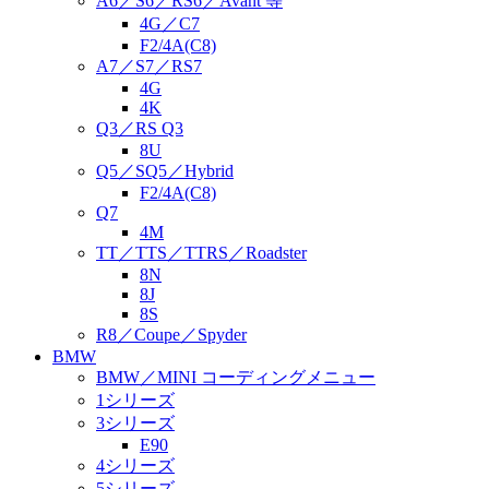
A6／S6／RS6／Avant 等
4G／C7
F2/4A(C8)
A7／S7／RS7
4G
4K
Q3／RS Q3
8U
Q5／SQ5／Hybrid
F2/4A(C8)
Q7
4M
TT／TTS／TTRS／Roadster
8N
8J
8S
R8／Coupe／Spyder
BMW
BMW／MINI コーディングメニュー
1シリーズ
3シリーズ
E90
4シリーズ
5シリーズ