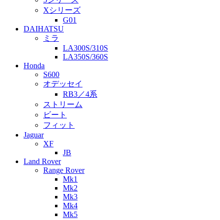
Xシリーズ
G01
DAIHATSU
ミラ
LA300S/310S
LA350S/360S
Honda
S600
オデッセイ
RB3／4系
ストリーム
ビート
フィット
Jaguar
XF
JB
Land Rover
Range Rover
Mk1
Mk2
Mk3
Mk4
Mk5