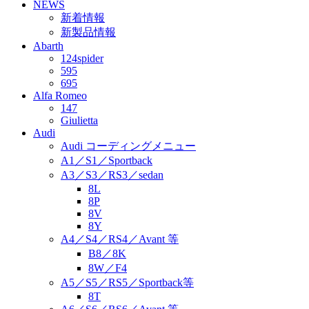
NEWS
新着情報
新製品情報
Abarth
124spider
595
695
Alfa Romeo
147
Giulietta
Audi
Audi コーディングメニュー
A1／S1／Sportback
A3／S3／RS3／sedan
8L
8P
8V
8Y
A4／S4／RS4／Avant 等
B8／8K
8W／F4
A5／S5／RS5／Sportback等
8T